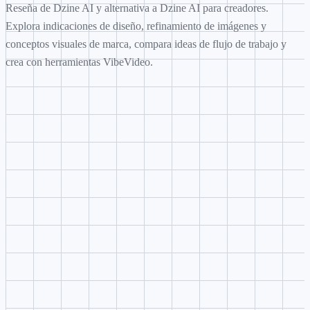
Reseña de Dzine AI y alternativa a Dzine AI para creadores.
Explora indicaciones de diseño, refinamiento de imágenes y
conceptos visuales de marca, compara ideas de flujo de trabajo y
crea con herramientas VibeVideo.
Generación de dirección creativa
Convierte una idea breve sobre indicaciones de diseño, refinamie
de imágenes y conceptos visuales de marca en una indicación
estructurado con sujeto, escena, cámara, estilo y objetivo de salid
Planificación con referencias