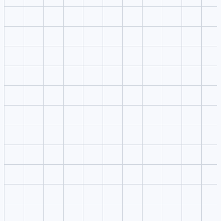
Design-control workflow
The public pricing page lists image credits, video credits, storage,
and concurrent image/video jobs.
Character and style storage
Image plus video tool coverage