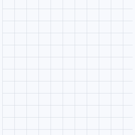
Sube referencias
Coloca imágenes, video o audio en el editor sin interrumpir la
lectura del panel derecho.
2
Escribe la indicación
Define sujeto, escena, cámara, luz, ritmo y plataforma en una
indicación enfocado.
3
Elige ajustes
Mantén modelo, formato, resolución, calidad y cantidad de salidas
siempre visibles.