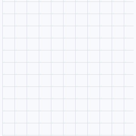
Compromiso
¿Qué es Dzine AI y qué ofrece?
¿Puedo usar el estudio Dzine AI sin subir medios?
¿Dónde aparecen los resultados?