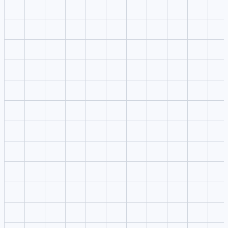
Control de modelo y ajustes
Iteración y entrega rápidas
1
Sube referencias