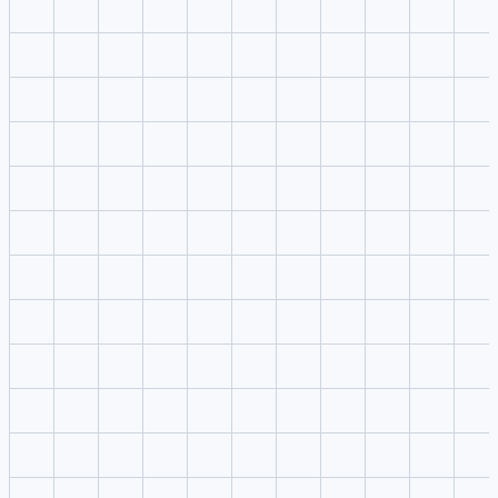
Coloca imágenes, video o audio en el editor sin interrumpir la
lectura del panel derecho.
2
Escribe la indicación
Define sujeto, escena, cámara, luz, ritmo y plataforma en una
indicación enfocado.
3
Elige ajustes
Mantén modelo, formato, resolución, calidad y cantidad de salidas
siempre visibles.