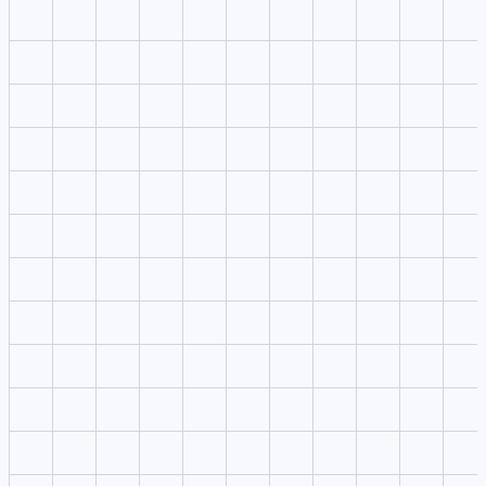
¿Qué es PixAI y qué ofrece?
¿Puedo usar el estudio PixAI sin subir medios?
¿Dónde aparecen los resultados?
¿Puedo reutilizar la indicación en otros estudios?