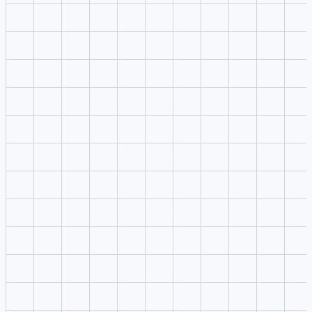
ends in video.
Anime visual style
PixAI is commonly associated with anime-style image generatio
and character workflows.
Character references
Community model discovery
Compromiso