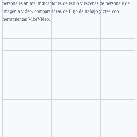
personajes anime, indicaciones de estilo y escenas de personaje de
imagen a video, compara ideas de flujo de trabajo y crea con
herramientas VibeVideo.
Generación de dirección creativa
Convierte una idea breve sobre personajes anime, indicaciones d
estilo y escenas de personaje de imagen a video en una indicació
estructurado con sujeto, escena, cámara, estilo y objetivo de salid
Planificación con referencias