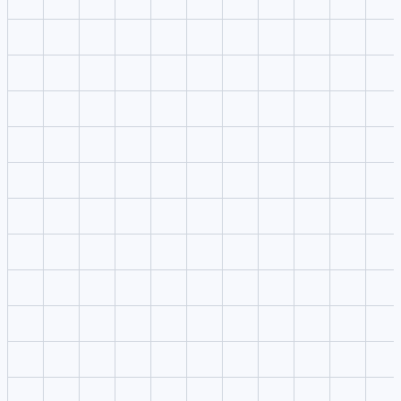
4
Genera y compara
Envía la mejor dirección a VibeVideo y reutiliza la indicación en
estudios cercanos.
Anime visual style
PixAI is commonly associated with anime-style image generation
and character workflows.
Character references