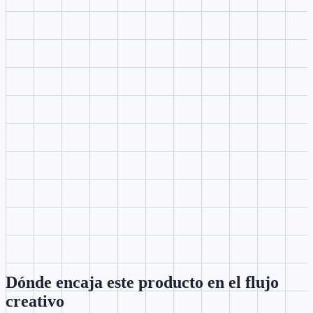
Define sujeto, escena, cámara, luz, ritmo y plataforma en una
indicación enfocado.
3
Elige ajustes
Mantén modelo, formato, resolución, calidad y cantidad de salidas
siempre visibles.
4
Genera y compara
Envía la mejor dirección a VibeVideo y reutiliza la indicación en
estudios cercanos.
Dónde encaja este producto en el flujo
creativo