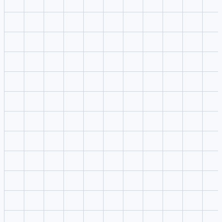
1
Sube referencias
Coloca imágenes, video o audio en el editor sin interrumpir la
lectura del panel derecho.
2
Escribe la indicación