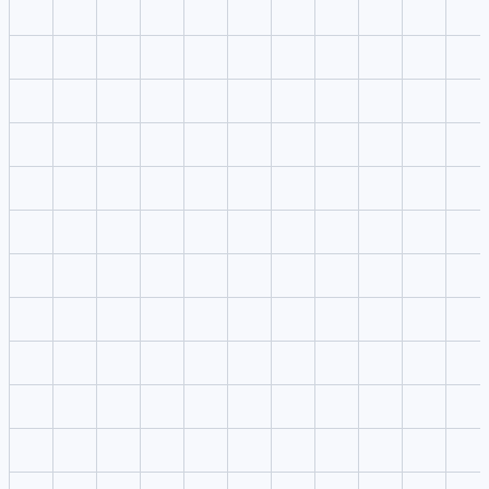
Generación de dirección creativa
Convierte una idea breve sobre producción creativa todo en uno
para video, imagen y audio en una indicación estructurado con
sujeto, escena, cámara, estilo y objetivo de salida.
Planificación con referencias
Control de modelo y ajustes
Iteración y entrega rápidas