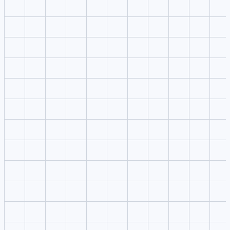
¿Qué es ToMoviee AI y qué ofrece?
¿Puedo usar el estudio ToMoviee AI sin subir medios?
¿Dónde aparecen los resultados?
¿Puedo reutilizar la indicación en otros estudios?
¿Cómo mejora ToMoviee AI el flujo creativo?
Mejor uso: ToMoviee AI