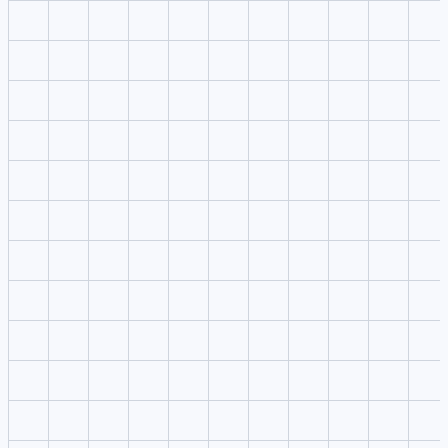
ToMoviee AI should be reviewed through script-to-scene fit, pr
control, and export quality.
Movie-style prompts
Lightweight ideation
Compromiso