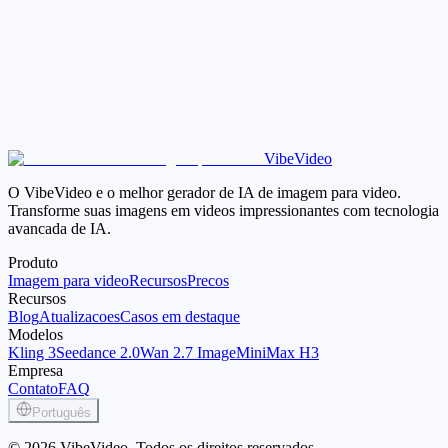
VibeVideo
Gerar video com IA agora
Ver precos
O VibeVideo e o melhor gerador de IA de imagem para video.
Transforme suas imagens em videos impressionantes com tecnologia
avancada de IA.
Produto
Imagem para video
Recursos
Precos
Recursos
Blog
Atualizacoes
Casos em destaque
Modelos
Kling 3
Seedance 2.0
Wan 2.7 Image
MiniMax H3
Empresa
Contato
FAQ
Português
© 2026 VibeVideo. Todos os direitos reservados.