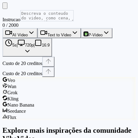
Instrucao
0 / 2000
AI Video
Text to Video
P-Video
5s
|
720p
|
16:9
Custo de 20 creditos
Custo de 20 creditos
Veo
Wan
Grok
Kling
Nano Banana
Seedance
Flux
Explore mais inspirações da comunidade