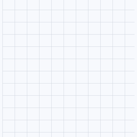
Geração de direção criativa
Transforme uma ideia curta sobre comparação de modelos,
avaliação de prompts e apoio à decisão criativa em um prompt
estruturado com sujeito, cena, câmera, estilo e objetivo de saída.
Planejamento com referências
Controle de modelo e ajustes
Iteração e entrega rápidas