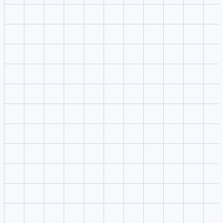
Model answers
Melhor uso
Model answers
Melhor uso
Prompt ideas
Ajuste de fluxo
Prompt ideas
Ajuste de fluxo
Availability check
Sinal de preço
Availability check
Sinal de preço