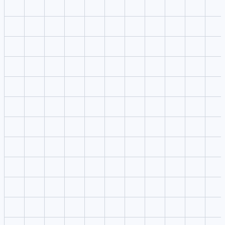
O que é Yupp AI e o que ele oferece?
Posso usar o estúdio Yupp AI sem upload?
Onde os resultados aparecem?
Posso reutilizar o prompt em outros estúdios?