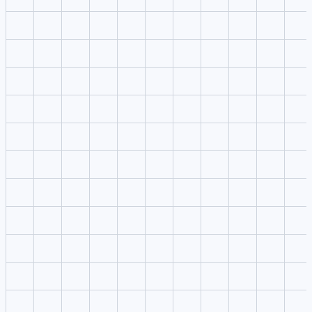
Defina sujeito, cena, câmera, luz, ritmo e plataforma em um prompt
focado.
3
Escolher ajustes
Mantenha modelo, formato, resolução, qualidade e quantidade de
saídas sempre visíveis.
4
Gerar e comparar
Envie a melhor direção para o VibeVideo e reutilize o prompt em
estúdios próximos.