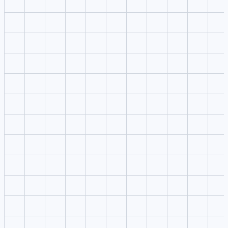
1
Enviar referências
Coloque imagens, vídeo ou áudio no editor sem interromper a leitura
do painel direito.
2
Escrever o prompt