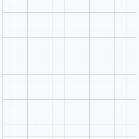
Model comparison
Yupp-style workflows are about comparing AI answers rather th
generating final video assets.
Prompt drafting
Assistant evaluation
Troca