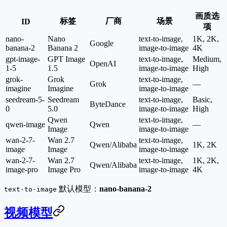
画质选
标签
厂商
场景
ID
项
nano-
Nano
text-to-image,
1K, 2K,
Google
banana-2
Banana 2
image-to-image
4K
gpt-image-
GPT Image
text-to-image,
Medium,
OpenAI
1-5
1.5
image-to-image
High
grok-
Grok
text-to-image,
Grok
—
imagine
Imagine
image-to-image
seedream-5-
Seedream
text-to-image,
Basic,
ByteDance
0
5.0
image-to-image
High
Qwen
text-to-image,
qwen-image
Qwen
—
Image
image-to-image
wan-2-7-
Wan 2.7
text-to-image,
Qwen/Alibaba
1K, 2K
image
Image
image-to-image
wan-2-7-
Wan 2.7
text-to-image,
1K, 2K,
Qwen/Alibaba
image-pro
Image Pro
image-to-image
4K
默认模型：
nano-banana-2
text-to-image
视频模型