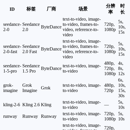
分辨
时
标签
厂商
场景
ID
率
长
text-to-video, image-
5s,
seedance-
Seedance
to-video, frames-to-
720p,
ByteDance
10s,
2-0
2.0
video, reference-to-
1080p
15s
video
text-to-video, image-
5s,
seedance-
Seedance
to-video, frames-to-
720p,
ByteDance
10s,
2-0-fast
2.0 Fast
video, reference-to-
1080p
15s
video
480p,
4s,
seedance-
Seedance
text-to-video, image-
ByteDance
720p,
8s,
1-5-pro
1.5 Pro
to-video
1080p
12s
6s,
grok-
Grok
text-to-video, image-
480p,
10s,
Grok
imagine
Imagine
to-video
720p
15s,
30s
text-to-video, image-
5s,
kling-2-6
Kling 2.6
Kling
—
to-video
10s
text-to-video, image-
720p,
5s,
runway
Runway
Runway
to-video
1080p
10s
text-to-video, image-
720p,