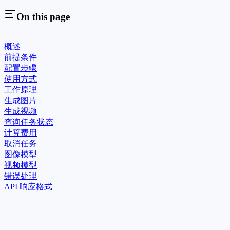
On this page
概述
前提条件
配置步骤
使用方式
工作原理
生成图片
生成视频
查询任务状态
计算费用
取消任务
图像模型
视频模型
错误处理
API 响应格式