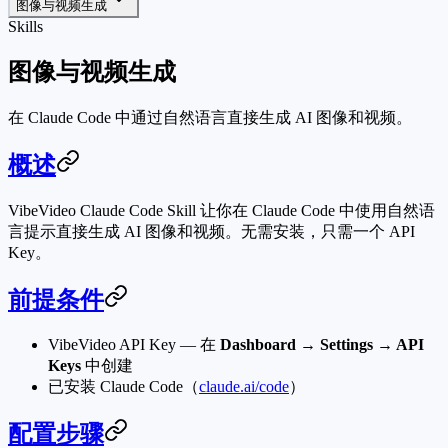
图像与视频生成
Skills
图像与视频生成
在 Claude Code 中通过自然语言直接生成 AI 图像和视频。
概述
VibeVideo Claude Code Skill 让你在 Claude Code 中使用自然语
言提示直接生成 AI 图像和视频。无需安装，只需一个 API
Key。
前提条件
VibeVideo API Key — 在
Dashboard → Settings → API
Keys
中创建
已安装 Claude Code（
claude.ai/code
）
配置步骤