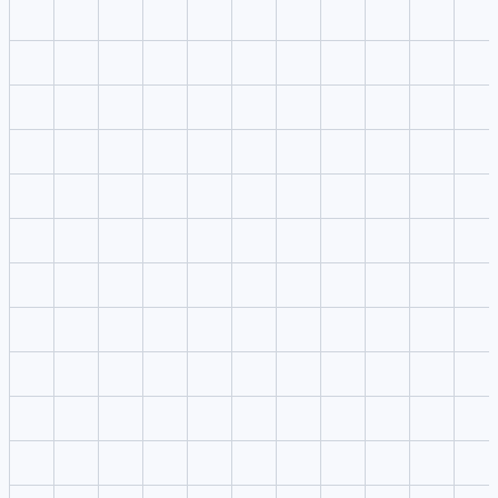
Vadoo AI 是什么，可以做什么？
不用上传素材也能使用 Vadoo AI 工作室吗？
生成结果在哪里显示？
提示词可以复用到其他工作室吗？
Vadoo AI 如何提升创作流程？