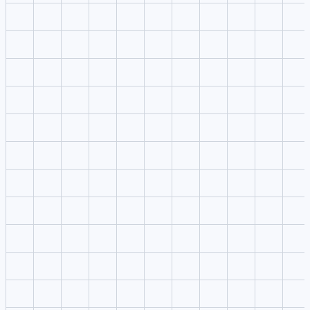
Vadoo-style workflows emphasize short-form video production 
social publishing.
Caption and clip focus
Repurposing speed
取舍