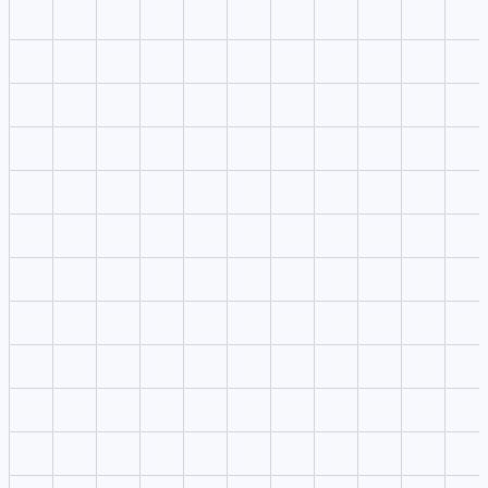
1
上传参考
把图片、视频或音频参考放进编辑器，不打断右侧内容浏览。
2