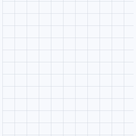
创意方向生成
把围绕脚本视频、播客切片、字幕和社媒发布的简短想法
成结构化提示词，明确主体、场景、镜头、风格和输出目
便于快速进入生成。
参考素材规划
参数与模型控制
快速迭代与交付