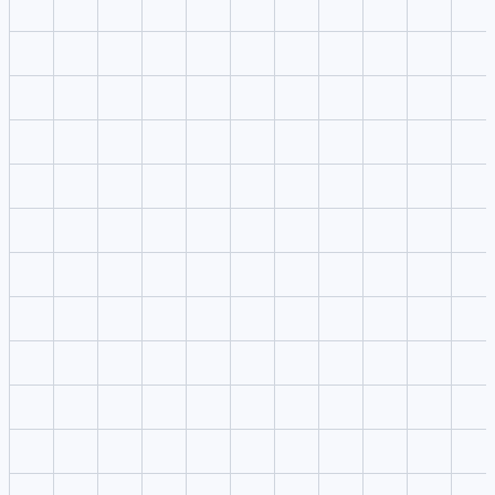
编写提示词
在一个提示词里写清主体、场景、镜头、光线、节奏和平台需
求。
3
选择输出设置
保持模型、比例、分辨率、质量和输出数量清晰可见。
4
生成并对比
把最好的方向带入 VibeVideo 生成，并在相邻工作室复用提示
词。