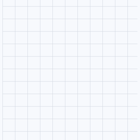
Social video workflow
Vadoo-style workflows emphasize short-form video production and
social publishing.
Caption and clip focus
Captions, faceless videos, and repurposing are common comparison
points.
Repurposing speed
It is often evaluated against dedicated generators when original
motion quality matters.