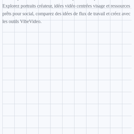
Explorez portraits créateur, idées vidéo centrées visage et ressources
prêts pour social, comparez des idées de flux de travail et créez avec
les outils VibeVideo.
Génération de direction créative
Transformez une idée courte autour de portraits créateur, idées v
centrées visage et ressources prêts pour social en consigne struct
avec sujet, scène, caméra, style et objectif de sortie.
Planification par références