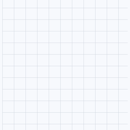
Practical creator use
Supawork AI should be assessed by task fit, output quality, and
publishing constraints.
Marketing workflow
Fast evaluation
Compromis