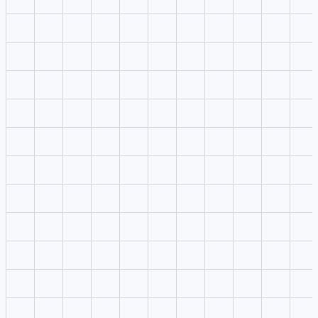
Qu’est-ce que Supawork AI et que propose-t-il ?
Puis-je utiliser le studio Supawork AI sans média ?
Où apparaissent les résultats ?
Puis-je réutiliser la consigne dans d’autres studios ?
Comment Supawork AI améliore-t-il le flux de travail créatif ?