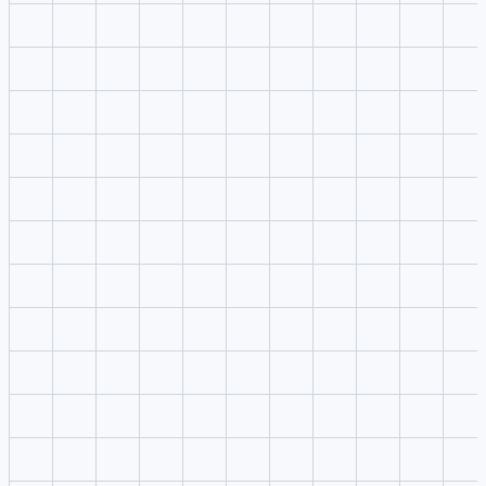
4
Générer et comparer
Envoyez la meilleure direction vers VibeVideo et réutilisez la
consigne dans les studios voisins.
Supawork AI is useful to test practical creator output; VibeVideo is
useful to standardize the workflow.
Note créateur
,
Practical creator use
Note créateur