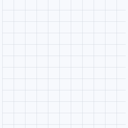
Practical creator use
Choose Supawork AI only after validating usage terms.
Opérateur production
,
Marketing workflow
Opérateur production
Marketing workflow
Use VibeVideo prompts as the baseline for side-by-side
comparisons.
Note stratégie
,
Fast evaluation
Note stratégie
Fast evaluation