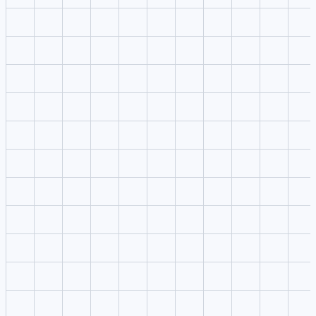
Ajouter des références
Déposez images, vidéo ou audio dans l’éditeur sans interrompre la
lecture du panneau droit.
2
Rédiger la consigne
Décrivez sujet, scène, caméra, lumière, rythme et besoins de
plateforme dans une consigne ciblé.
3
Choisir les réglages
Gardez modèle, format, résolution, qualité et nombre de sorties
toujours visibles.